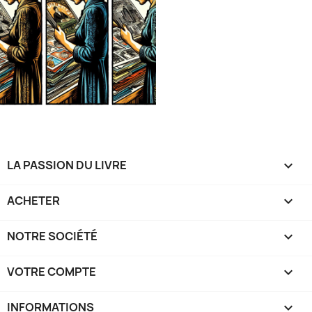
LA PASSION DU LIVRE

ACHETER

NOTRE SOCIÉTÉ

VOTRE COMPTE

INFORMATIONS
keyboard_arrow_down