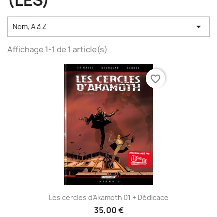
(LES)

Nom, A à Z
Affichage 1-1 de 1 article(s)
favorite_border
Les cercles d'Akamoth 01 + Dédicace
35,00 €