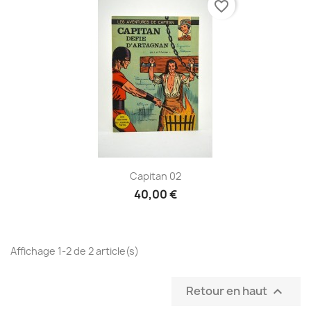
favorite_border
Capitan 02
40,00 €
Affichage 1-2 de 2 article(s)
Retour en haut
