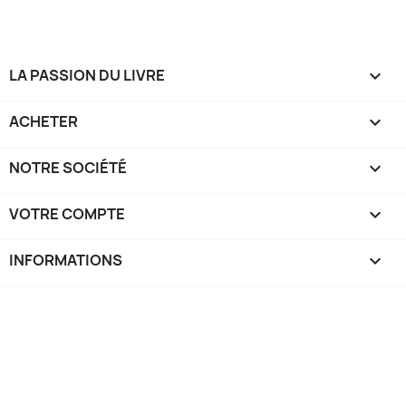
LA PASSION DU LIVRE

ACHETER

NOTRE SOCIÉTÉ

VOTRE COMPTE

INFORMATIONS
keyboard_arrow_down