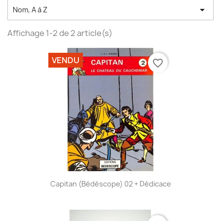

Nom, A à Z
Affichage 1-2 de 2 article(s)
VENDU
favorite_border
Capitan (Bédéscope) 02 + Dédicace