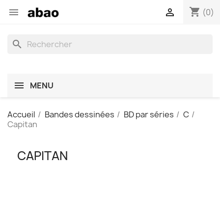
shopping_cart


(0)
search
MENU
Accueil
Bandes dessinées
BD par séries
C
Capitan
CAPITAN