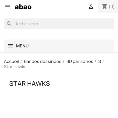
shopping_cart


(0)
search
MENU
Accueil
Bandes dessinées
BD par séries
S
Star Hawks
STAR HAWKS