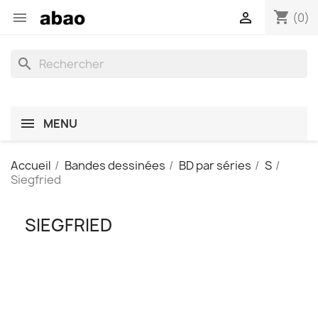
shopping_cart


(0)
search
MENU
Accueil
Bandes dessinées
BD par séries
S
Siegfried
SIEGFRIED