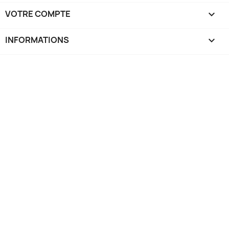
VOTRE COMPTE

INFORMATIONS
keyboard_arrow_down