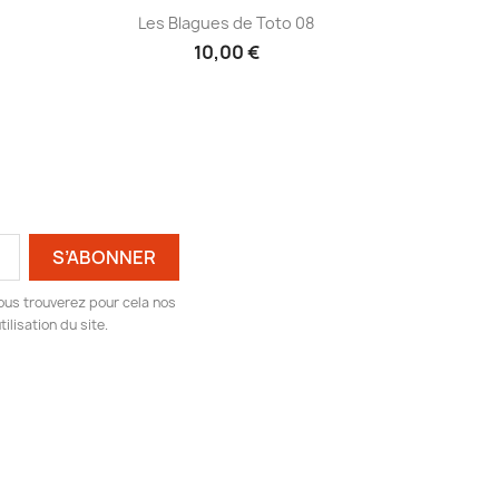
Aperçu rapide

Les Blagues de Toto 08
10,00 €
ous trouverez pour cela nos
ilisation du site.