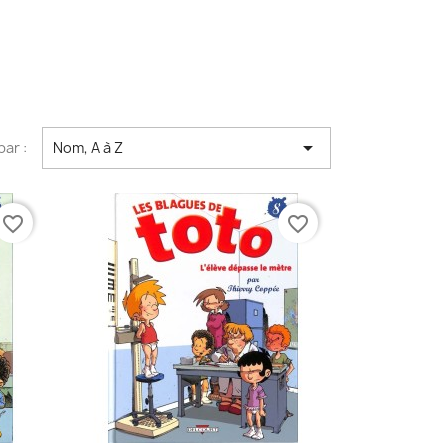

par :
Nom, A à Z
favorite_border
favorite_border