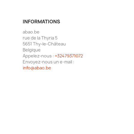
INFORMATIONS
abao.be
rue de la Thyria 5
5651 Thy-le-Château
Belgique
Appelez-nous :
+32479371072
Envoyez-nous un e-mail :
info@abao.be