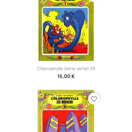
Chlorophylle (série verte) 09
15,00 €
favorite_border