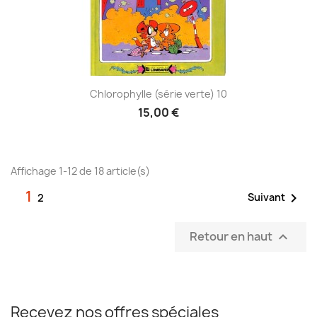
Chlorophylle (série verte) 10
15,00 €
Affichage 1-12 de 18 article(s)
1

Suivant
2
Retour en haut

Recevez nos offres spéciales