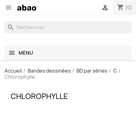
shopping_cart


(0)
search
MENU
Accueil
Bandes dessinées
BD par séries
C
Chlorophylle
CHLOROPHYLLE