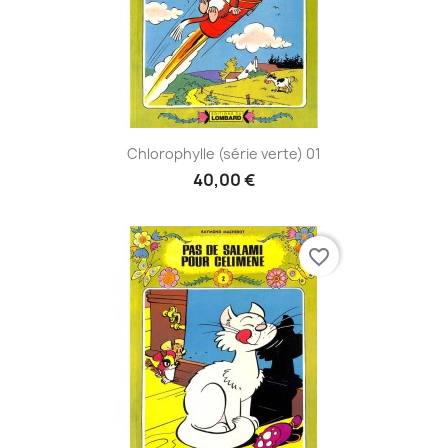
Chlorophylle (série verte) 01
40,00 €
favorite_border