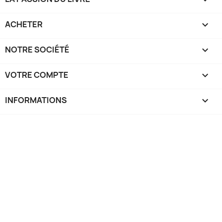
ACHETER

NOTRE SOCIÉTÉ

VOTRE COMPTE

INFORMATIONS
keyboard_arrow_down