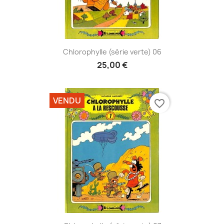
Chlorophylle (série verte) 06
25,00 €
VENDU
favorite_border