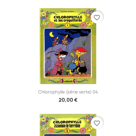
favorite_border
Chlorophylle (série verte) 04
20,00 €
favorite_border