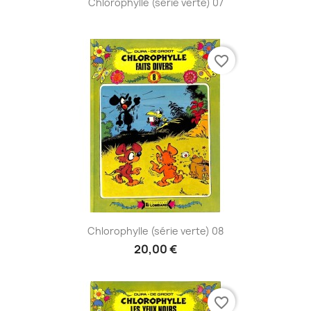
Chlorophylle (série verte) 07
favorite_border
Chlorophylle (série verte) 08
20,00 €
favorite_border