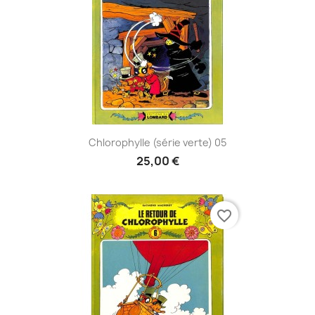
Chlorophylle (série verte) 05
25,00 €
favorite_border