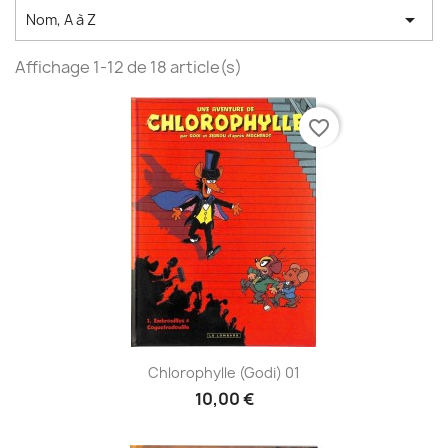

Nom, A à Z
Affichage 1-12 de 18 article(s)
favorite_border
Chlorophylle (Godi) 01
10,00 €