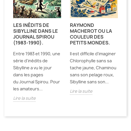
LES INÉDITS DE
RAYMOND
SIBYLLINE DANS LE
MACHEROT OU LA
JOURNAL SPIROU
COULEUR DES
(1983-1990).
PETITS MONDES.
Entre 1983 et 1990, une
Il est difficile d’imaginer
série d'inédits de
Chlorophylle sans sa
Sibylline a vu le jour
tache jaune, Chaminou
dans les pages
sans son pelage roux,
du Journal Spirou. Pour
Sibylline sans son...
les amateurs...
Lire la suite
Lire la suite