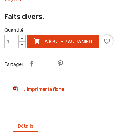
Faits divers.
Quantité

favorite_border
AJOUTER AU PANIER
Partager
...Imprimer la fiche
Détails