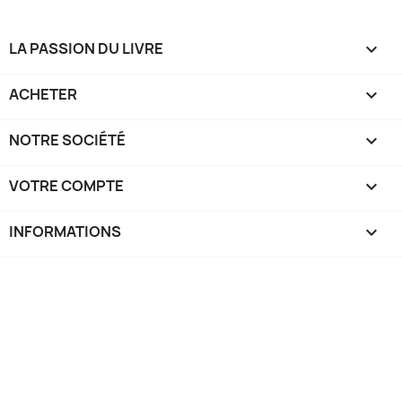
LA PASSION DU LIVRE

ACHETER

NOTRE SOCIÉTÉ

VOTRE COMPTE

INFORMATIONS
keyboard_arrow_down