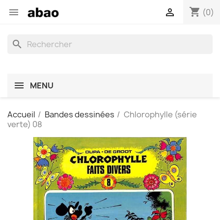
shopping_cart


(0)
search
MENU
Accueil
Bandes dessinées
Chlorophylle (série
verte) 08