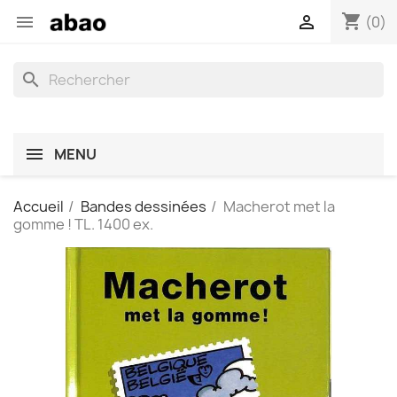
shopping_cart


(0)
search
MENU
Accueil
Bandes dessinées
Macherot met la
gomme ! TL. 1400 ex.