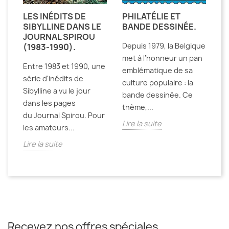
LES INÉDITS DE
PHILATÉLIE ET
R
SIBYLLINE DANS LE
BANDE DESSINÉE.
M
JOURNAL SPIROU
C
Depuis 1979, la Belgique
(1983-1990).
P
met à l’honneur un pan
er
Entre 1983 et 1990, une
Il
emblématique de sa
série d'inédits de
Ch
culture populaire : la
ou
Sibylline a vu le jour
t
bande dessinée. Ce
,
dans les pages
sa
thème,...
du Journal Spirou. Pour
Si
Lire la suite
les amateurs...
Li
Lire la suite
Recevez nos offres spéciales