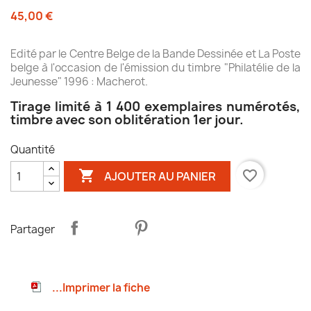
45,00 €
Edité par le Centre Belge de la Bande Dessinée et La Poste
belge à l'occasion de l'émission du timbre "Philatélie de la
Jeunesse" 1996 : Macherot.
Tirage limité à 1 400 exemplaires numérotés,
timbre avec son oblitération 1er jour.
Quantité

favorite_border
AJOUTER AU PANIER
Partager
...Imprimer la fiche