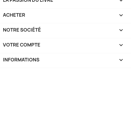
LA PASSION DU LIVRE

ACHETER

NOTRE SOCIÉTÉ

VOTRE COMPTE

INFORMATIONS
keyboard_arrow_down