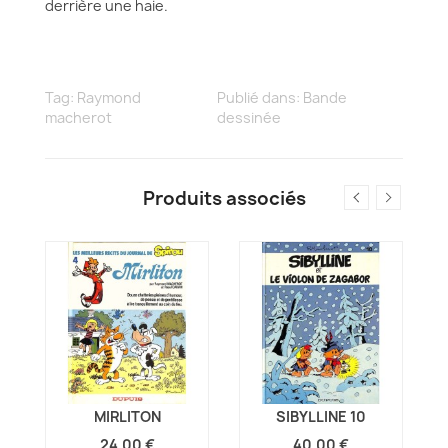
derrière une haie.
Tag:
Raymond
Publié dans:
Bande
macherot
dessinée
Produits associés
MIRLITON
SIBYLLINE 10
24,00 €
40,00 €