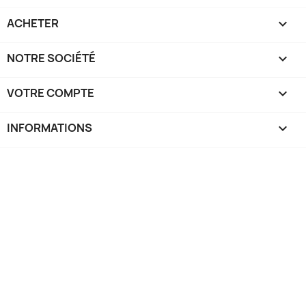
ACHETER

NOTRE SOCIÉTÉ

VOTRE COMPTE

INFORMATIONS
keyboard_arrow_down