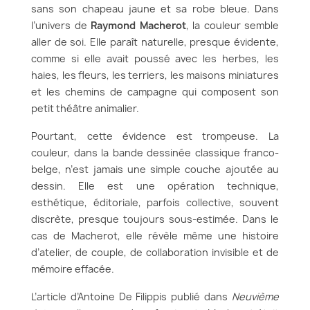
Regarder autrement les albums
sans son chapeau jaune et sa robe bleue. Dans
Une esthétique de la lisibilité heureuse
l’univers de
Raymond Macherot
, la couleur semble
Ce que la couleur nous apprend
aller de soi. Elle paraît naturelle, presque évidente,
comme si elle avait poussé avec les herbes, les
haies, les fleurs, les terriers, les maisons miniatures
et les chemins de campagne qui composent son
petit théâtre animalier.
Pourtant, cette évidence est trompeuse. La
couleur, dans la bande dessinée classique franco-
belge, n’est jamais une simple couche ajoutée au
dessin. Elle est une opération technique,
esthétique, éditoriale, parfois collective, souvent
discrète, presque toujours sous-estimée. Dans le
cas de Macherot, elle révèle même une histoire
d’atelier, de couple, de collaboration invisible et de
mémoire effacée.
L’article d’Antoine De Filippis publié dans
Neuvième