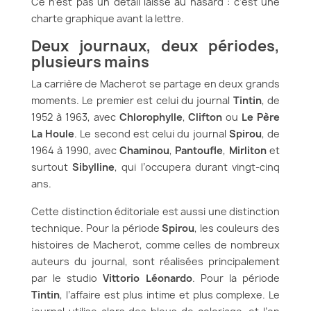
Ce n’est pas un détail laissé au hasard : c’est une
charte graphique avant la lettre.
Deux journaux, deux périodes,
plusieurs mains
La carrière de Macherot se partage en deux grands
moments. Le premier est celui du journal
Tintin
, de
1952 à 1963, avec
Chlorophylle
,
Clifton
ou
Le Père
La Houle
. Le second est celui du journal
Spirou
, de
1964 à 1990, avec
Chaminou
,
Pantoufle
,
Mirliton
et
surtout
Sibylline
, qui l’occupera durant vingt-cinq
ans.
Cette distinction éditoriale est aussi une distinction
technique. Pour la période
Spirou
, les couleurs des
histoires de Macherot, comme celles de nombreux
auteurs du journal, sont réalisées principalement
par le studio
Vittorio Léonardo
. Pour la période
Tintin
, l’affaire est plus intime et plus complexe. Le