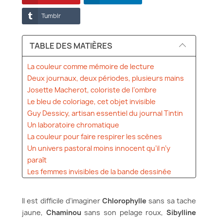
Tumblr
TABLE DES MATIÈRES
La couleur comme mémoire de lecture
Deux journaux, deux périodes, plusieurs mains
Josette Macherot, coloriste de l’ombre
Le bleu de coloriage, cet objet invisible
Guy Dessicy, artisan essentiel du journal Tintin
Un laboratoire chromatique
La couleur pour faire respirer les scènes
Un univers pastoral moins innocent qu’il n’y
paraît
Les femmes invisibles de la bande dessinée
classique
Le passage à Spirou et le studio Vittorio
Il est difficile d’imaginer
Chlorophylle
sans sa tache
Léonardo
jaune,
Chaminou
sans son pelage roux,
Sibylline