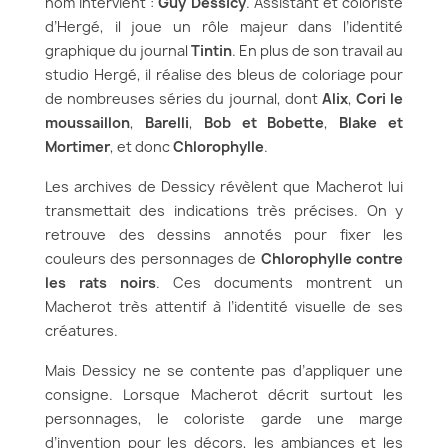
nom intervient :
Guy Dessicy
. Assistant et coloriste
d’Hergé, il joue un rôle majeur dans l’identité
graphique du journal
Tintin
. En plus de son travail au
studio Hergé, il réalise des bleus de coloriage pour
de nombreuses séries du journal, dont
Alix
,
Cori le
moussaillon
,
Barelli
,
Bob et Bobette
,
Blake et
Mortimer
, et donc
Chlorophylle
.
Les archives de Dessicy révèlent que Macherot lui
transmettait des indications très précises. On y
retrouve des dessins annotés pour fixer les
couleurs des personnages de
Chlorophylle contre
les rats noirs
. Ces documents montrent un
Macherot très attentif à l’identité visuelle de ses
créatures.
Mais Dessicy ne se contente pas d’appliquer une
consigne. Lorsque Macherot décrit surtout les
personnages, le coloriste garde une marge
d’invention pour les décors, les ambiances et les