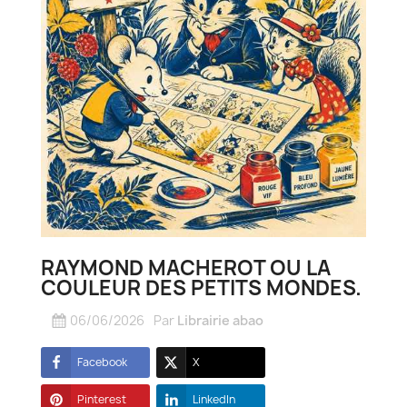
RAYMOND MACHEROT OU LA
COULEUR DES PETITS MONDES.
06/06/2026
Par
Librairie abao
Facebook
X
Pinterest
LinkedIn