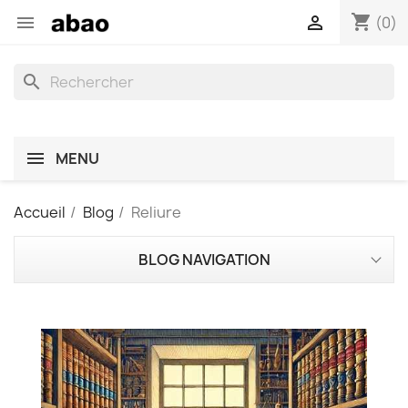
shopping_cart


(0)
search
MENU
Accueil
Blog
Reliure
BLOG NAVIGATION