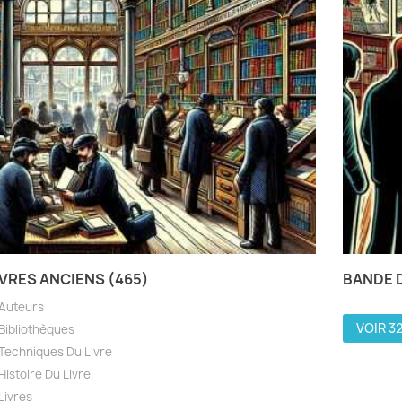
IVRES ANCIENS (465)
BANDE D
Auteurs
VOIR 3
Bibliothèques
Techniques Du Livre
Histoire Du Livre
Livres