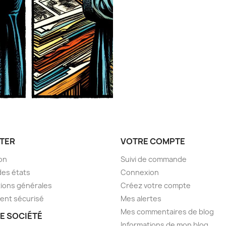
TER
VOTRE COMPTE
son
Suivi de commande
des états
Connexion
ions générales
Créez votre compte
ent sécurisé
Mes alertes
Mes commentaires de blog
E SOCIÉTÉ
Informations de mon blog