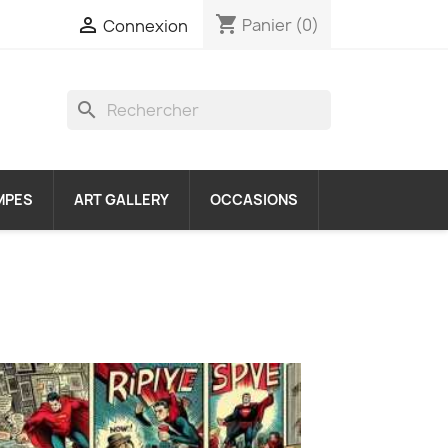
shopping_cart

Panier
(0)
Connexion
search
MPES
ART GALLERY
OCCASIONS