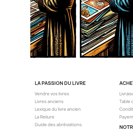
LA PASSION DU LIVRE
ACHE
Vendre vos livres
Livrai
Livres anciens
Table 
Lexique du livre ancien
Condit
La Reliure
Payem
Guide des abréviations.
NOTR