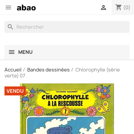
shopping_cart


(0)
search
MENU
Accueil
Bandes dessinées
Chlorophylle (série
verte) 07
VENDU