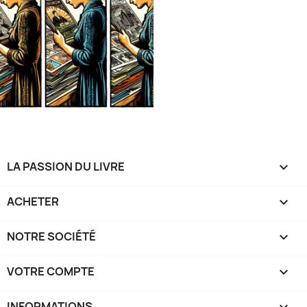
LA PASSION DU LIVRE

ACHETER

NOTRE SOCIÉTÉ

VOTRE COMPTE

INFORMATIONS
keyboard_arrow_down