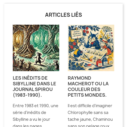
ARTICLES LIÉS
LES INÉDITS DE
RAYMOND
SIBYLLINE DANS LE
MACHEROT OU LA
JOURNAL SPIROU
COULEUR DES
(1983-1990).
PETITS MONDES.
Entre 1983 et 1990, une
Il est difficile d’imaginer
série d'inédits de
Chlorophylle sans sa
Sibylline a vu le jour
tache jaune, Chaminou
dans les pages
sans son pelage roux,