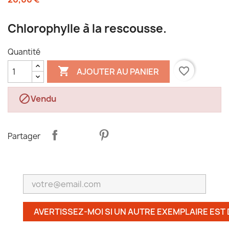
Chlorophylle à la rescousse.
Quantité

favorite_border
AJOUTER AU PANIER

Vendu
Partager
AVERTISSEZ-MOI SI UN AUTRE EXEMPLAIRE EST