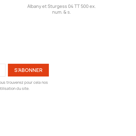
Aperçu rapide

Albany et Sturgess 04 TT 500 ex.
num. & s.
ous trouverez pour cela nos
ilisation du site.