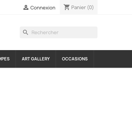
shopping_cart

Panier
(0)
Connexion
search
MPES
ART GALLERY
OCCASIONS