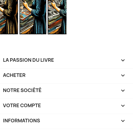
LA PASSION DU LIVRE

ACHETER

NOTRE SOCIÉTÉ

VOTRE COMPTE

INFORMATIONS
keyboard_arrow_down