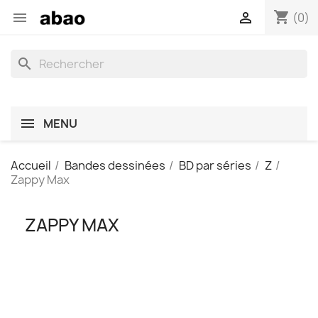
shopping_cart


(0)
search
MENU
Accueil
Bandes dessinées
BD par séries
Z
Zappy Max
ZAPPY MAX