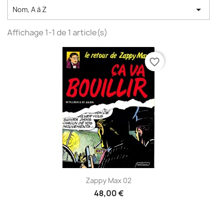

Nom, A à Z
Affichage 1-1 de 1 article(s)
favorite_border
Zappy Max 02
48,00 €