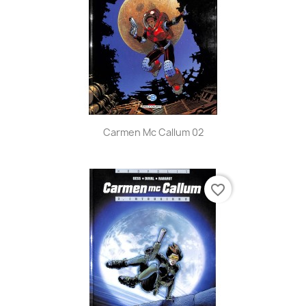
Carmen Mc Callum 02
favorite_border