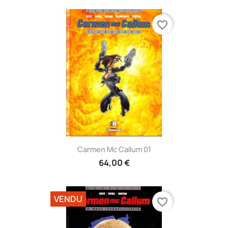
favorite_border
Carmen Mc Callum 01
64,00 €
VENDU
favorite_border