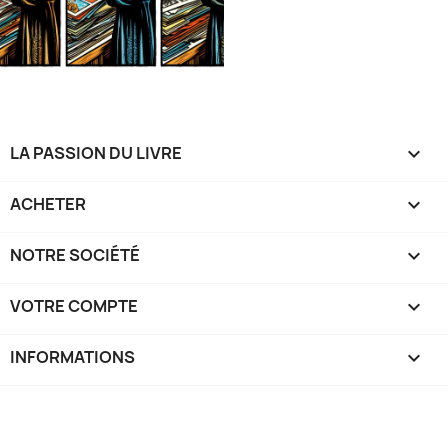
LA PASSION DU LIVRE

ACHETER

NOTRE SOCIÉTÉ

VOTRE COMPTE

INFORMATIONS
keyboard_arrow_down