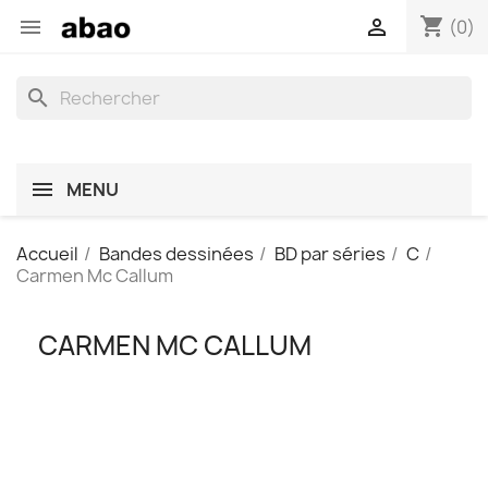
shopping_cart


(0)
search
MENU
Accueil
Bandes dessinées
BD par séries
C
Carmen Mc Callum
CARMEN MC CALLUM