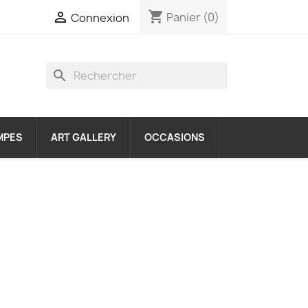
shopping_cart

Panier
(0)
Connexion
search
MPES
ART GALLERY
OCCASIONS