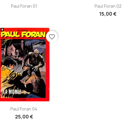
Aperçu rapide
Aperçu rapide


Paul Foran 01
Paul Foran 02
15,00 €
favorite_border
Aperçu rapide

Paul Foran 04
25,00 €