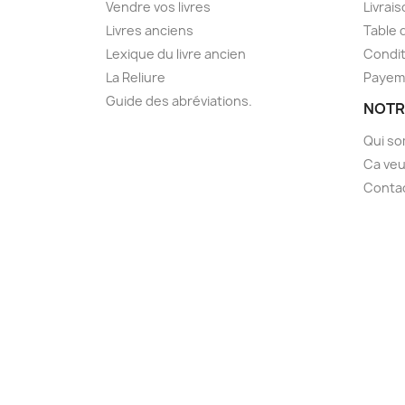
Vendre vos livres
Livrai
Livres anciens
Table 
Lexique du livre ancien
Condit
La Reliure
Payem
Guide des abréviations.
NOTR
Qui s
Ca veu
Conta