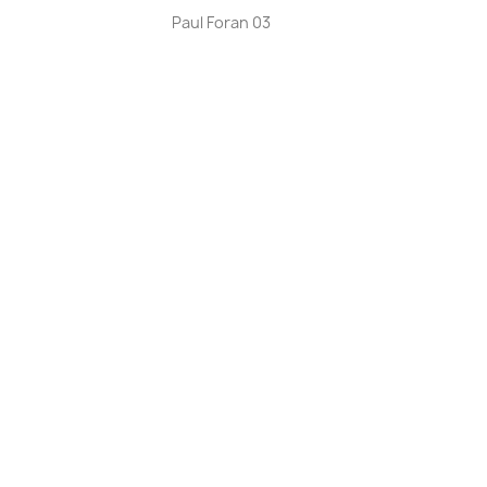
Aperçu rapide

Paul Foran 03