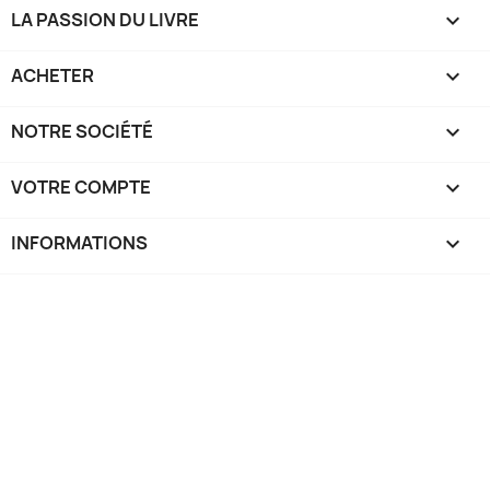
LA PASSION DU LIVRE

ACHETER

NOTRE SOCIÉTÉ

VOTRE COMPTE

INFORMATIONS
keyboard_arrow_down