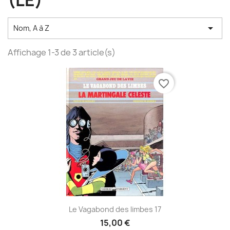
(LE)

Nom, A à Z
Affichage 1-3 de 3 article(s)
favorite_border
Le Vagabond des limbes 17
15,00 €