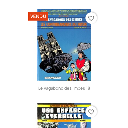
VENDU
favorite_border
Le Vagabond des limbes 18
favorite_border