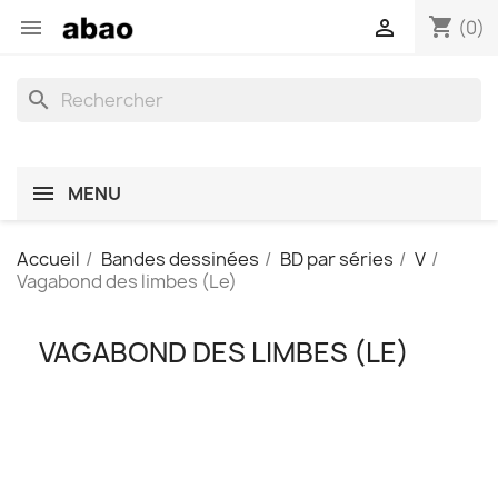
shopping_cart


(0)
search
MENU
Accueil
Bandes dessinées
BD par séries
V
Vagabond des limbes (Le)
VAGABOND DES LIMBES (LE)