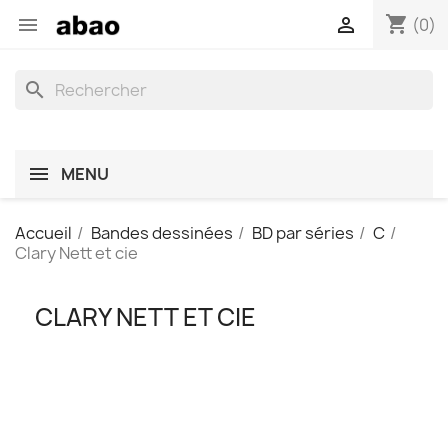
shopping_cart


(0)
search
MENU
Accueil
Bandes dessinées
BD par séries
C
Clary Nett et cie
CLARY NETT ET CIE