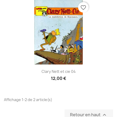
favorite_border
Clary Nett et cie 04
12,00 €
Affichage 1-2 de 2 article(s)
Retour en haut
