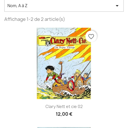

Nom, A à Z
Affichage 1-2 de 2 article(s)
favorite_border
Clary Nett et cie 02
12,00 €