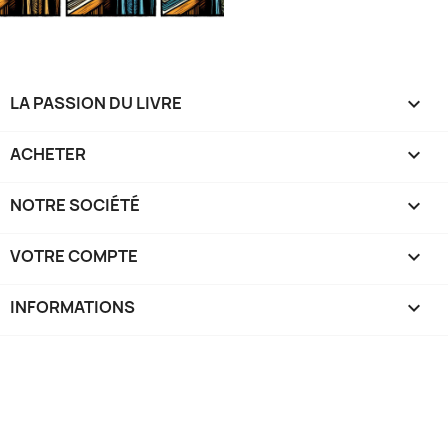
LA PASSION DU LIVRE

ACHETER

NOTRE SOCIÉTÉ

VOTRE COMPTE

INFORMATIONS
keyboard_arrow_down