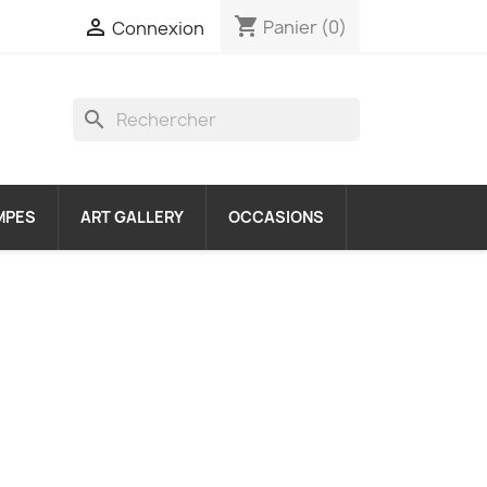
shopping_cart

Panier
(0)
Connexion
search
MPES
ART GALLERY
OCCASIONS