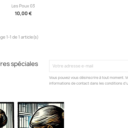
Aperçu rapide

Les Poux 03
10,00 €
ge 1-1 de 1 article(s)
res spéciales
Vous pouvez vous désinscrire à tout moment. V
informations de contact dans les conditions d'ut