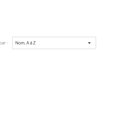

par :
Nom, A à Z