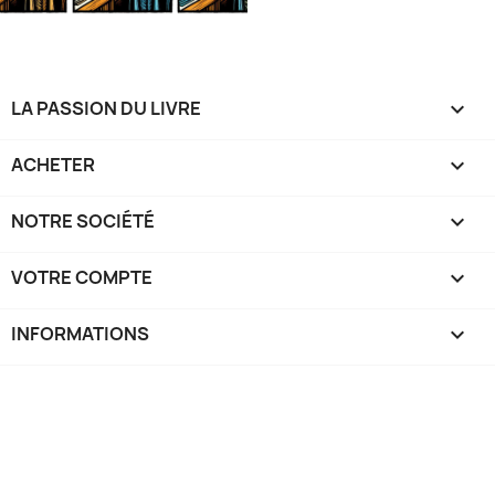
LA PASSION DU LIVRE

ACHETER

NOTRE SOCIÉTÉ

VOTRE COMPTE

INFORMATIONS
keyboard_arrow_down