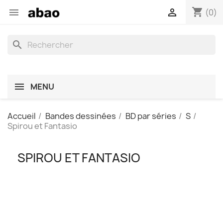
shopping_cart


(0)
search
MENU
Accueil
Bandes dessinées
BD par séries
S
Spirou et Fantasio
SPIROU ET FANTASIO