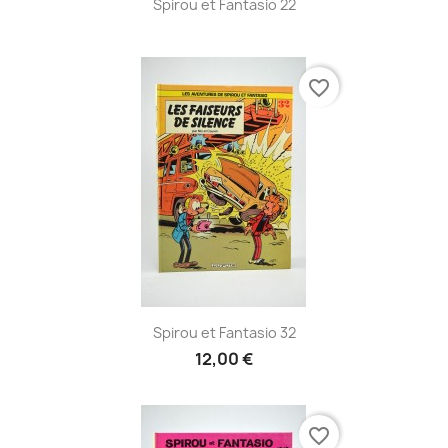
Spirou et Fantasio 22
favorite_border
Spirou et Fantasio 32
12,00 €
favorite_border