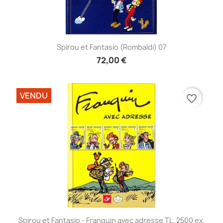
Spirou et Fantasio (Rombaldi) 07
72,00 €
VENDU
favorite_border
Spirou et Fantasio - Franquin avec adresse TL. 2500 ex.