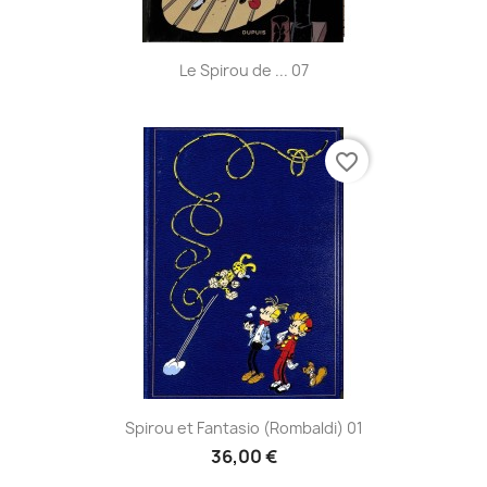
Le Spirou de ... 07
favorite_border
Spirou et Fantasio (Rombaldi) 01
36,00 €