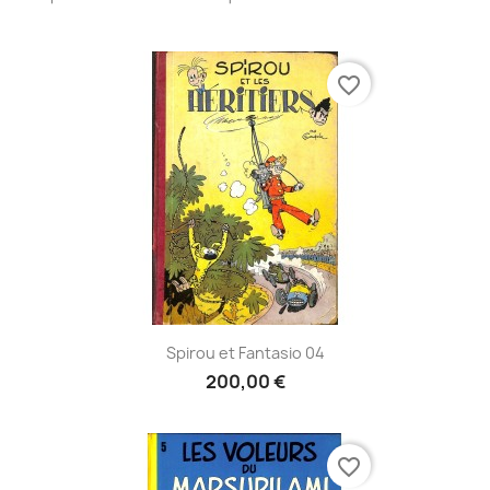
favorite_border
Spirou et Fantasio 04
200,00 €
favorite_border