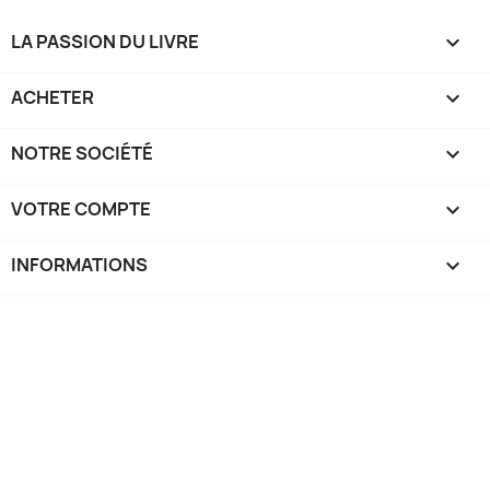
LA PASSION DU LIVRE

ACHETER

NOTRE SOCIÉTÉ

VOTRE COMPTE

INFORMATIONS
keyboard_arrow_down