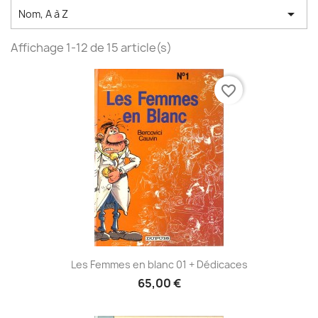

Nom, A à Z
Affichage 1-12 de 15 article(s)
favorite_border
Les Femmes en blanc 01 + Dédicaces
65,00 €