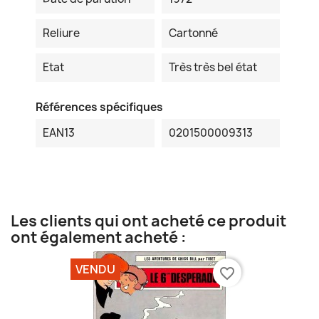
Reliure
Cartonné
Etat
Très très bel état
Références spécifiques
EAN13
0201500009313
Les clients qui ont acheté ce produit
ont également acheté :
VENDU
favorite_border