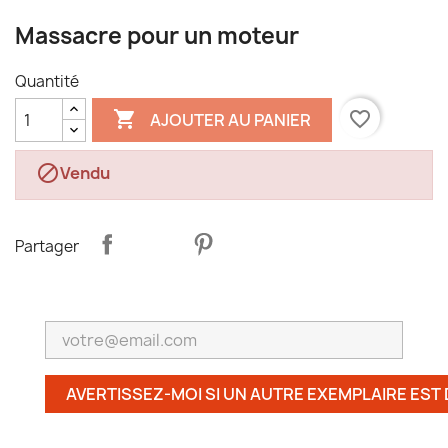
Massacre pour un moteur
Quantité

favorite_border
AJOUTER AU PANIER

Vendu
Partager
AVERTISSEZ-MOI SI UN AUTRE EXEMPLAIRE EST