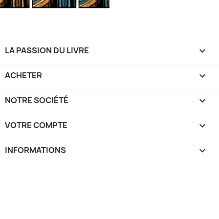
LA PASSION DU LIVRE

ACHETER

NOTRE SOCIÉTÉ

VOTRE COMPTE

INFORMATIONS
keyboard_arrow_down