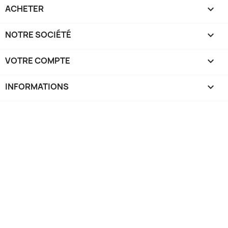
ACHETER

NOTRE SOCIÉTÉ

VOTRE COMPTE

INFORMATIONS
keyboard_arrow_down