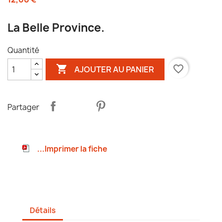
La Belle Province.
Quantité

favorite_border
AJOUTER AU PANIER
Partager
...Imprimer la fiche
Détails