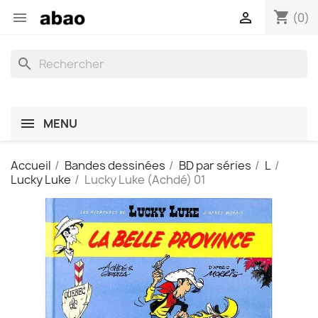
shopping_cart


(0)
search
MENU
Accueil
Bandes dessinées
BD par séries
L
Lucky Luke
Lucky Luke (Achdé) 01