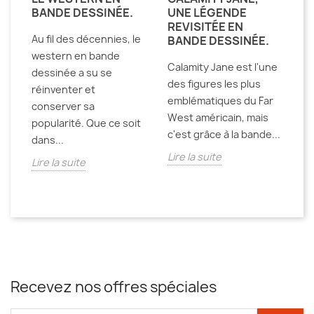
BANDE DESSINÉE.
UNE LÉGENDE
D
REVISITÉE EN
R
Au fil des décennies, le
BANDE DESSINÉE.
J
western en bande
Calamity Jane est l'une
L
dessinée a su se
ar
des figures les plus
"L
réinventer et
emblématiques du Far
M
conserver sa
)
West américain, mais
de
popularité. Que ce soit
c'est grâce à la bande...
en
dans...
ce
Lire la suite
Lire la suite
Li
Recevez nos offres spéciales