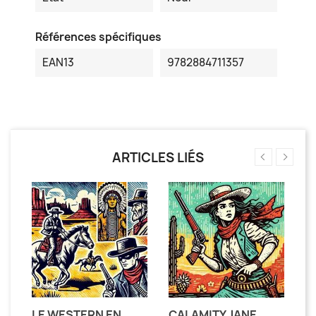
Références spécifiques
EAN13
9782884711357
ARTICLES LIÉS
LE WESTERN EN
CALAMITY JANE,
P