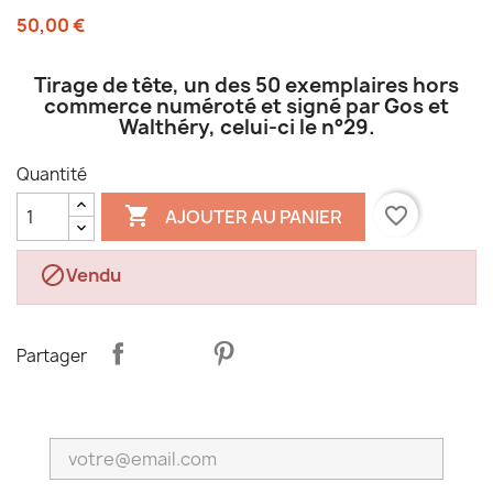
50,00 €
Tirage de tête, un des 50 exemplaires hors
commerce numéroté et signé par Gos et
Walthéry, celui-ci le n°29.
Quantité

favorite_border
AJOUTER AU PANIER

Vendu
Partager