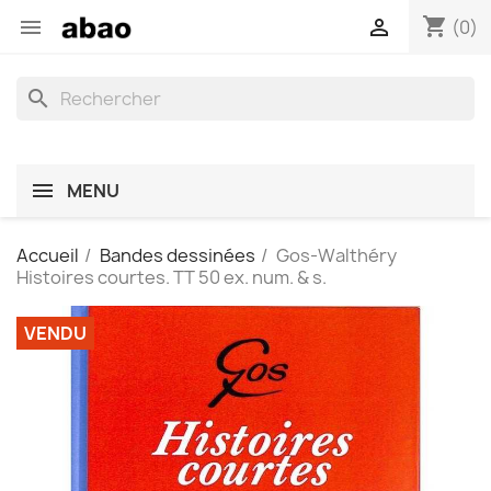
shopping_cart


(0)
search
MENU
Accueil
Bandes dessinées
Gos-Walthéry
Histoires courtes. TT 50 ex. num. & s.
VENDU