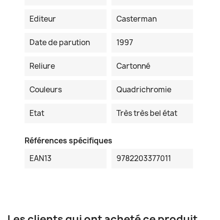
Editeur
Casterman
Date de parution
1997
Reliure
Cartonné
Couleurs
Quadrichromie
Etat
Très très bel état
Références spécifiques
EAN13
9782203377011
Les clients qui ont acheté ce produit