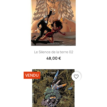
Le Silence de la terre 02
48,00 €
VENDU
favorite_border