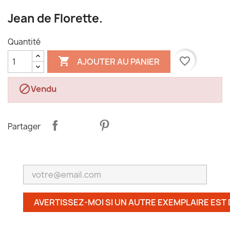
Jean de Florette.
Quantité

favorite_border
AJOUTER AU PANIER

Vendu
Partager
AVERTISSEZ-MOI SI UN AUTRE EXEMPLAIRE EST