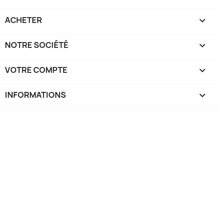
ACHETER

NOTRE SOCIÉTÉ

VOTRE COMPTE

INFORMATIONS
keyboard_arrow_down