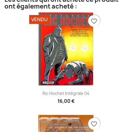
ont également acheté :
VENDU
favorite_border
Ric Hochet Intégrale 04
16,00 €
favorite_border