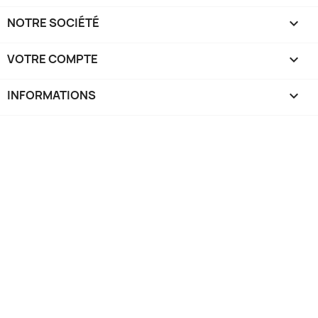
NOTRE SOCIÉTÉ

VOTRE COMPTE

INFORMATIONS
keyboard_arrow_down