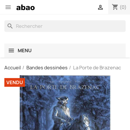
shopping_cart


(0)
search
MENU
Accueil
Bandes dessinées
La Porte de Brazenac
VENDU