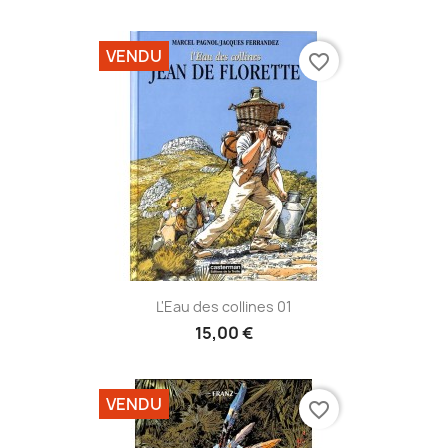
VENDU
favorite_border
L'Eau des collines 01
15,00 €
VENDU
favorite_border