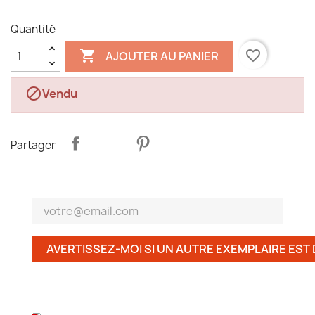
Quantité

favorite_border
AJOUTER AU PANIER

Vendu
Partager
AVERTISSEZ-MOI SI UN AUTRE EXEMPLAIRE EST