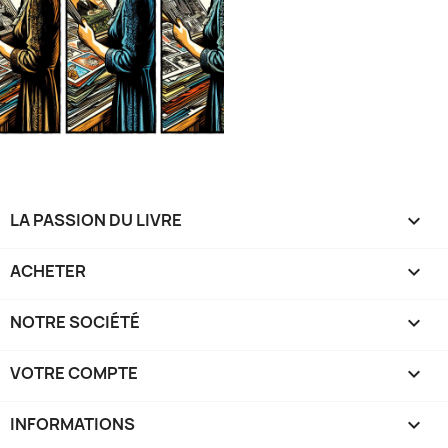
LA PASSION DU LIVRE

ACHETER

NOTRE SOCIÉTÉ

VOTRE COMPTE

INFORMATIONS
keyboard_arrow_down