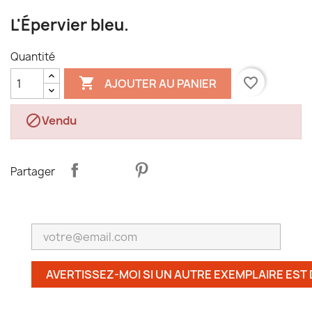
L'Épervier bleu.
Quantité

favorite_border
AJOUTER AU PANIER

Vendu
Partager
AVERTISSEZ-MOI SI UN AUTRE EXEMPLAIRE EST