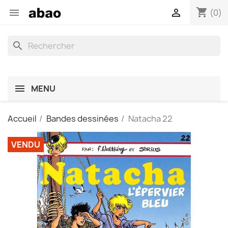
shopping_cart


(0)
search
MENU
Accueil
Bandes dessinées
Natacha 22
VENDU