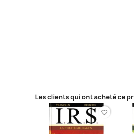
Les clients qui ont acheté ce p
favorite_border