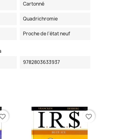
Cartonné
Quadrichromie
Proche de l'état neuf
s
9782803633937
vorite_border
favorite_border