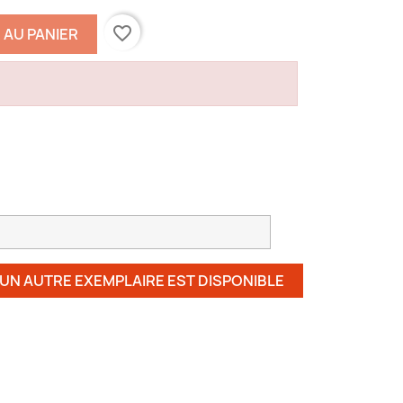
favorite_border
 AU PANIER
 UN AUTRE EXEMPLAIRE EST DISPONIBLE