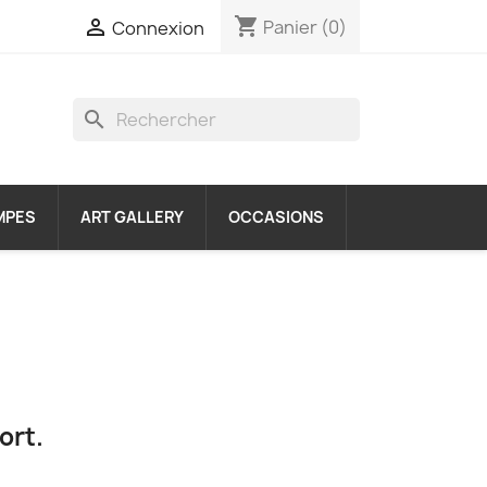
shopping_cart

Panier
(0)
Connexion
search
MPES
ART GALLERY
OCCASIONS
ort.