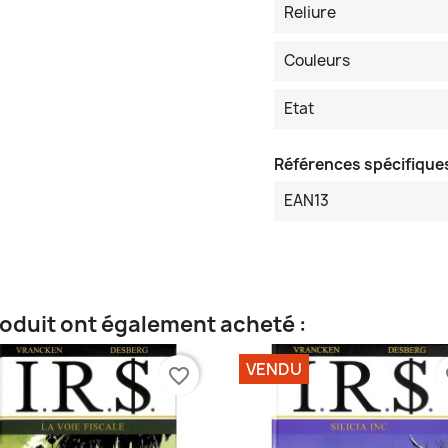
Reliure
Couleurs
Etat
Références spécifique
EAN13
roduit ont également acheté :
VENDU
favorite_border
fa