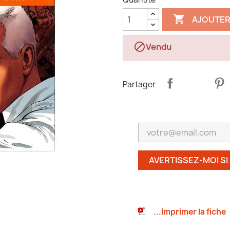

AJOUTER

Vendu
Partager
AVERTISSEZ-MOI SI
...Imprimer la fiche