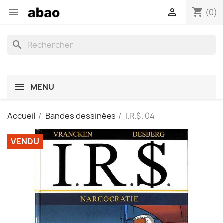
shopping_cart


(0)
search
MENU
Accueil
Bandes dessinées
I.R.$. 04
VENDU