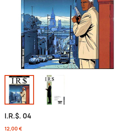
I.R.$. 04
12,00 €