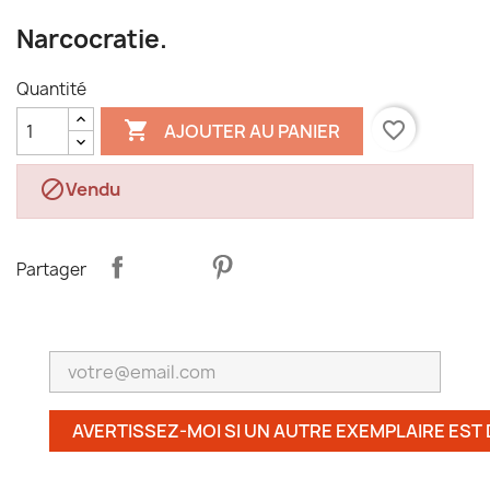
Narcocratie.
Quantité

favorite_border
AJOUTER AU PANIER

Vendu
Partager
AVERTISSEZ-MOI SI UN AUTRE EXEMPLAIRE EST