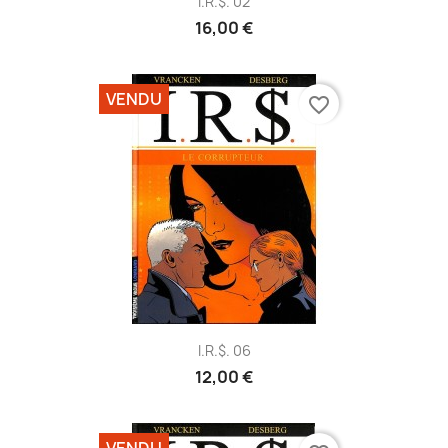
I.R.$. 02
16,00 €
VENDU
favorite_border
I.R.$. 06
12,00 €
VENDU