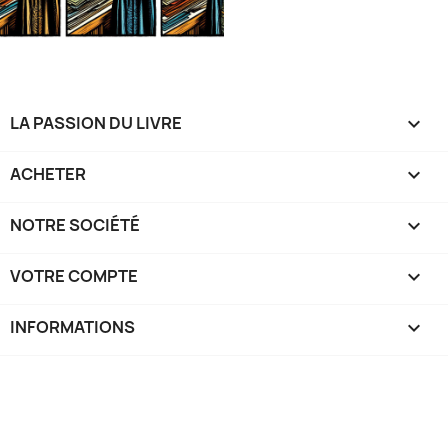
LA PASSION DU LIVRE

ACHETER

NOTRE SOCIÉTÉ

VOTRE COMPTE

INFORMATIONS
keyboard_arrow_down