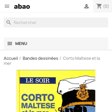
shopping_cart


(0)
search
MENU
Accueil
Bandes dessinées
Corto Maltese et la
mer