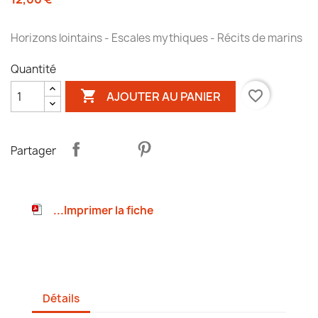
Horizons lointains - Escales mythiques - Récits de marins
Quantité

favorite_border
AJOUTER AU PANIER
Partager
...Imprimer la fiche
Détails