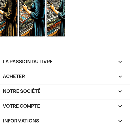
LA PASSION DU LIVRE

ACHETER

NOTRE SOCIÉTÉ

VOTRE COMPTE

INFORMATIONS
keyboard_arrow_down