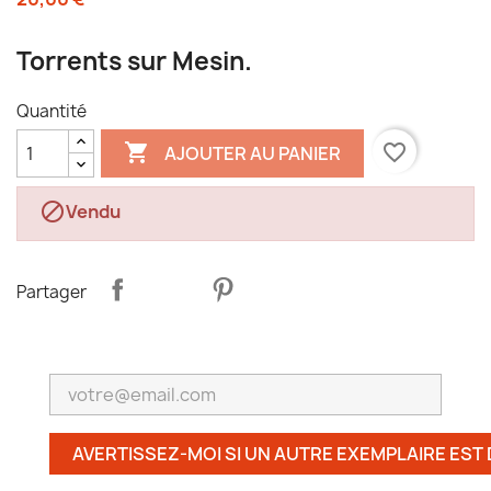
Torrents sur Mesin.
Quantité

favorite_border
AJOUTER AU PANIER

Vendu
Partager
AVERTISSEZ-MOI SI UN AUTRE EXEMPLAIRE EST