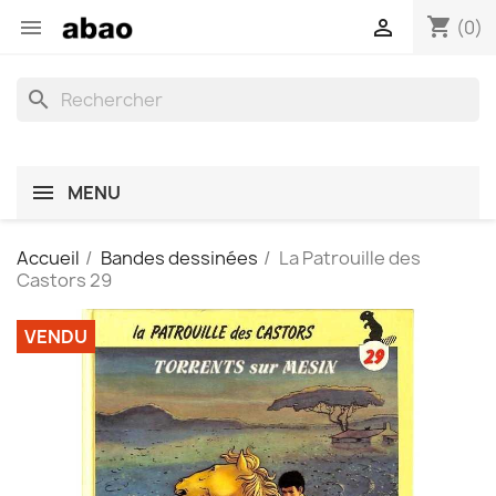
shopping_cart


(0)
search
MENU
Accueil
Bandes dessinées
La Patrouille des
Castors 29
VENDU