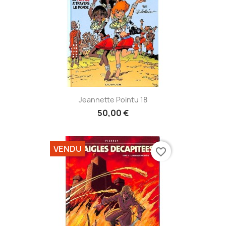
Jeannette Pointu 18
50,00 €
VENDU
favorite_border