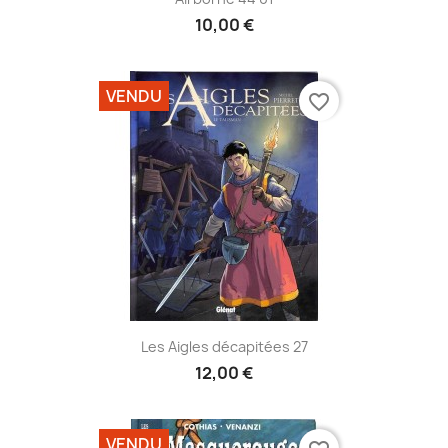
10,00 €
VENDU
favorite_border
Les Aigles décapitées 27
12,00 €
VENDU