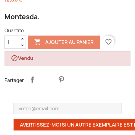
Montesda.
Quantité

favorite_border
AJOUTER AU PANIER

Vendu
Partager
AVERTISSEZ-MOI SI UN AUTRE EXEMPLAIRE EST