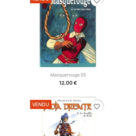
favorite_border
Masquerouge 05
12,00 €
VENDU
favorite_border