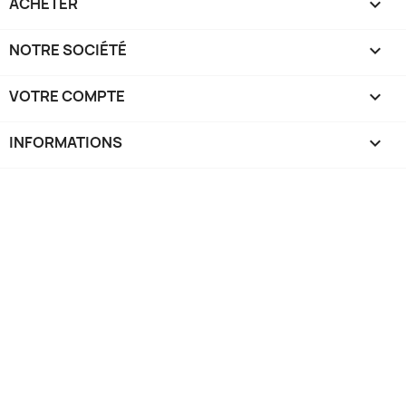
ACHETER

NOTRE SOCIÉTÉ

VOTRE COMPTE

INFORMATIONS
keyboard_arrow_down