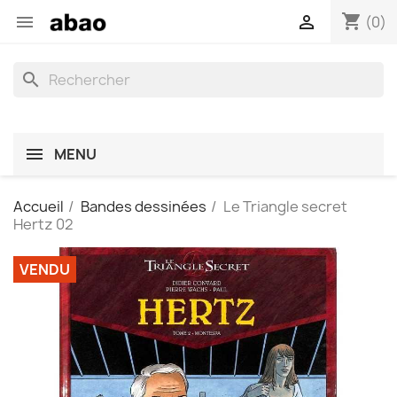
shopping_cart


(0)
search
MENU
Accueil
Bandes dessinées
Le Triangle secret
Hertz 02
VENDU