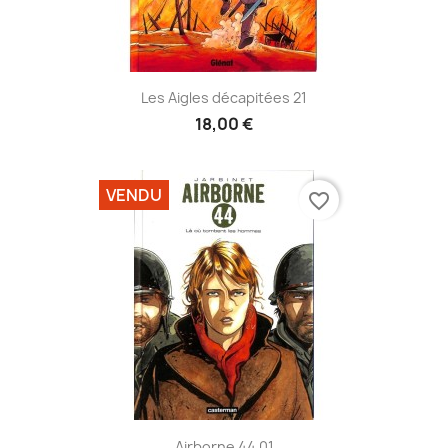
Les Aigles décapitées 21
18,00 €
VENDU
favorite_border
Airborne 44 01