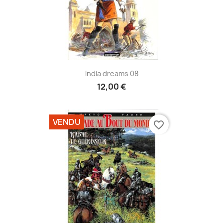
India dreams 08
12,00 €
VENDU
favorite_border