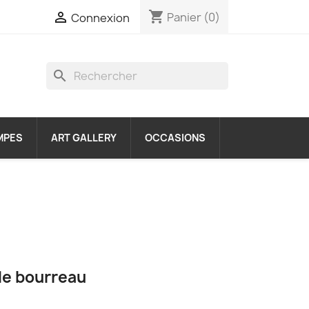
shopping_cart

Panier
(0)
Connexion
search
MPES
ART GALLERY
OCCASIONS
 le bourreau