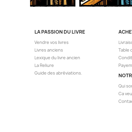
LA PASSION DU LIVRE
ACHE
Vendre vos livres
Livrai
Livres anciens
Table 
Lexique du livre ancien
Condit
La Reliure
Payem
Guide des abréviations.
NOTR
Qui s
Ca veu
Conta