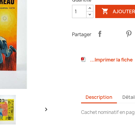

AJOUTER
Partager
...Imprimer la fiche
Description
Détai

Cachet nominatif en pag