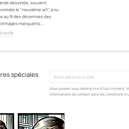
ande dessinée, souvent
ommée le "neuvième art", a vu
re au fil des décennies des
onnages marquants,...
la suite
res spéciales
Vous pouvez vous désinscrire à tout moment. V
informations de contact dans les conditions d'ut