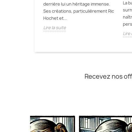
La b
derrière lui un héritage immense.
surn
Ses créations, particulièrement Ric
naît
Hochet et...
pers
Lire la suite
Lire 
Recevez nos off