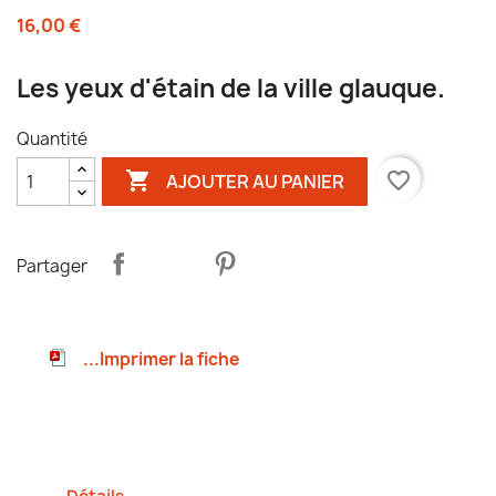
16,00 €
Les yeux d'étain de la ville glauque.
Quantité

favorite_border
AJOUTER AU PANIER
Partager
...Imprimer la fiche