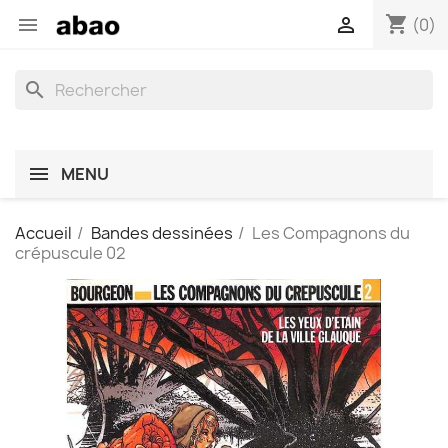
shopping_cart


(0)
search
MENU
Accueil
Bandes dessinées
Les Compagnons du
crépuscule 02