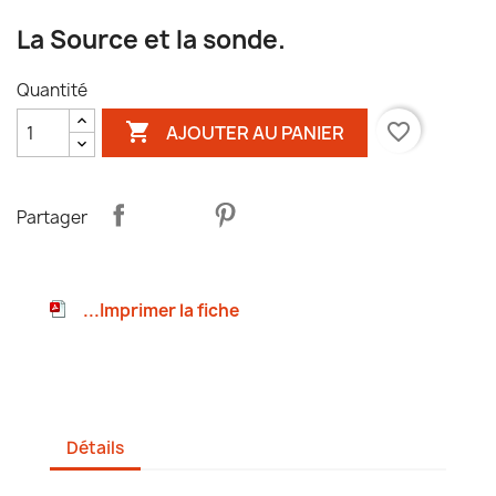
La Source et la sonde.
Quantité

favorite_border
AJOUTER AU PANIER
Partager
...Imprimer la fiche
Détails