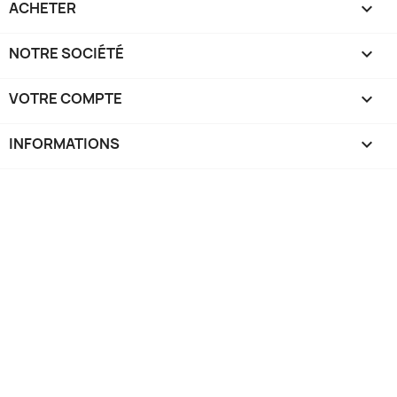
ACHETER

NOTRE SOCIÉTÉ

VOTRE COMPTE

INFORMATIONS
keyboard_arrow_down