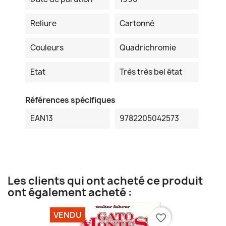
Reliure
Cartonné
Couleurs
Quadrichromie
Etat
Très très bel état
Références spécifiques
EAN13
9782205042573
Les clients qui ont acheté ce produit
ont également acheté :
VENDU
favorite_border