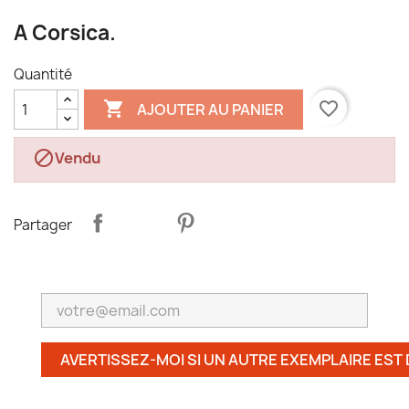
A Corsica.
Quantité

favorite_border
AJOUTER AU PANIER

Vendu
Partager
AVERTISSEZ-MOI SI UN AUTRE EXEMPLAIRE EST