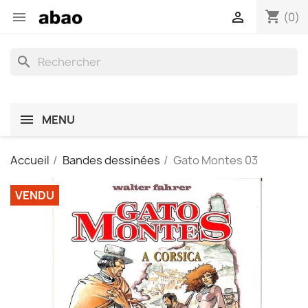
shopping_cart


(0)
search
MENU
Accueil
Bandes dessinées
Gato Montes 03
VENDU