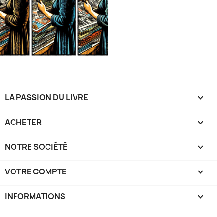
LA PASSION DU LIVRE

ACHETER

NOTRE SOCIÉTÉ

VOTRE COMPTE

INFORMATIONS
keyboard_arrow_down