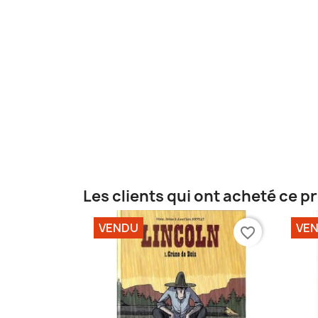
Les clients qui ont acheté ce p
VENDU
VE
favorite_border