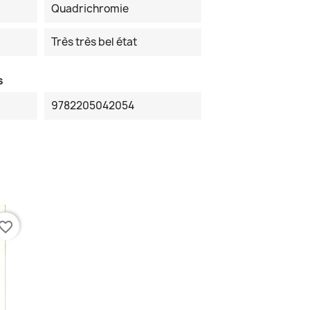
Quadrichromie
Très très bel état
s
9782205042054
vorite_border