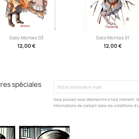
Aperçu rapide
Aperçu rapide


Gato Montes 03
Gato Montes 01
12,00 €
12,00 €
res spéciales
Vous pouvez vous désinscrire à tout moment. V
informations de contact dans les conditions d'ut