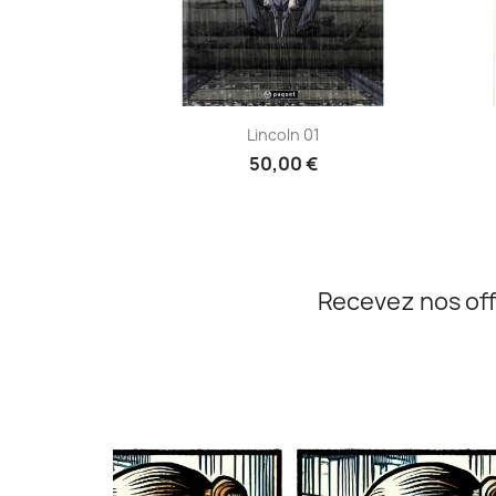
Aperçu rapide

Lincoln 01
50,00 €
Recevez nos off