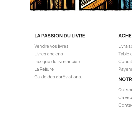
LA PASSION DU LIVRE
ACHE
Vendre vos livres
Livrai
Livres anciens
Table 
Lexique du livre ancien
Condit
La Reliure
Payem
Guide des abréviations.
NOTR
Qui s
Ca veu
Conta