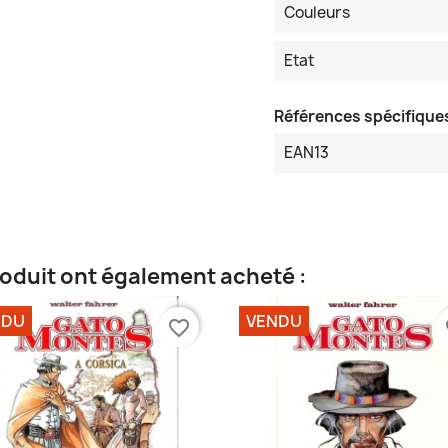
Couleurs
Etat
Références spécifique
EAN13
roduit ont également acheté :
NDU
VENDU
favorite_border
fa