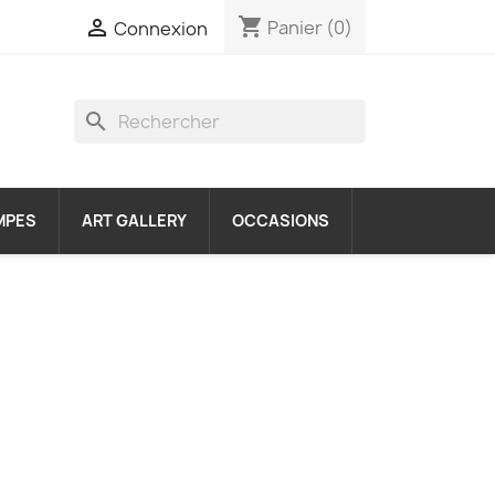
shopping_cart

Panier
(0)
Connexion
search
MPES
ART GALLERY
OCCASIONS