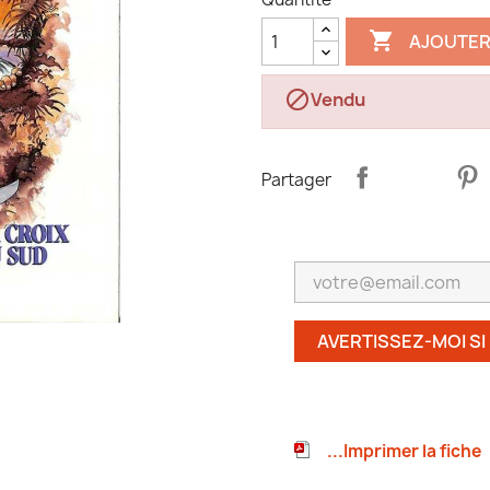

AJOUTER

Vendu
Partager
AVERTISSEZ-MOI SI
...Imprimer la fiche