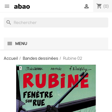
shopping_cart


(0)
search
MENU
Accueil
Bandes dessinées
Rubine 02