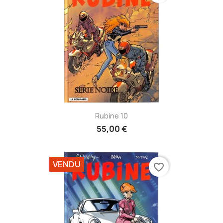
Rubine 10
55,00 €
VENDU
favorite_border