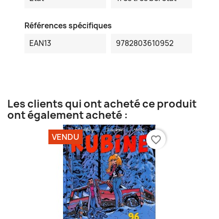
Références spécifiques
EAN13
9782803610952
Les clients qui ont acheté ce produit
ont également acheté :
VENDU
favorite_border