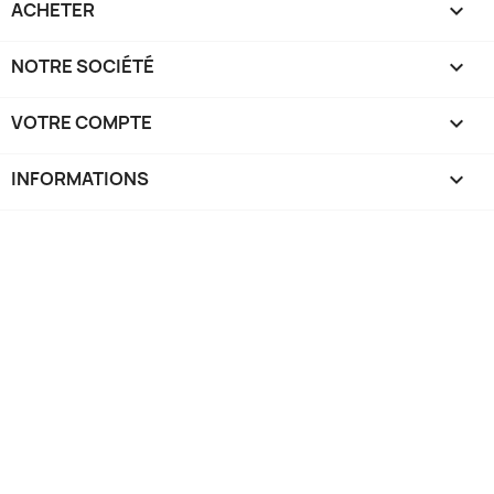
ACHETER

NOTRE SOCIÉTÉ

VOTRE COMPTE

INFORMATIONS
keyboard_arrow_down