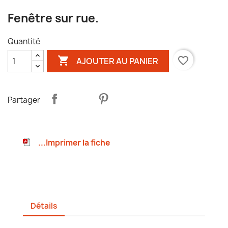
Fenêtre sur rue.
Quantité

favorite_border
AJOUTER AU PANIER
Partager
...Imprimer la fiche
Détails