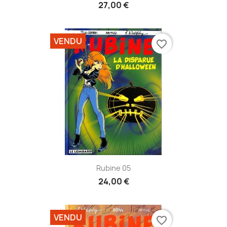
27,00 €
VENDU
favorite_border
Rubine 05
24,00 €
VENDU
favorite_border