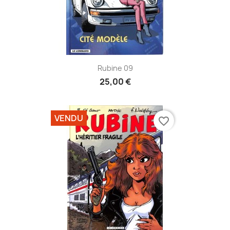
Rubine 09
25,00 €
VENDU
favorite_border