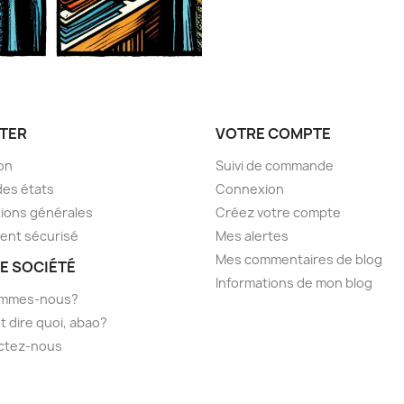
TER
VOTRE COMPTE
son
Suivi de commande
des états
Connexion
ions générales
Créez votre compte
ent sécurisé
Mes alertes
Mes commentaires de blog
E SOCIÉTÉ
Informations de mon blog
ommes-nous?
t dire quoi, abao?
ctez-nous