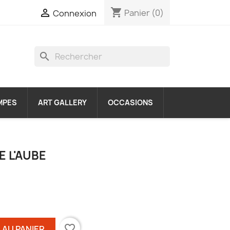
shopping_cart

Panier
(0)
Connexion
search
MPES
ART GALLERY
OCCASIONS
 L'AUBE
favorite_border
 AU PANIER