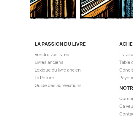
LA PASSION DU LIVRE
ACHE
Vendre vos livres
Livrai
Livres anciens
Table 
Lexique du livre ancien
Condit
La Reliure
Payem
Guide des abréviations.
NOTR
Qui s
Ca veu
Conta