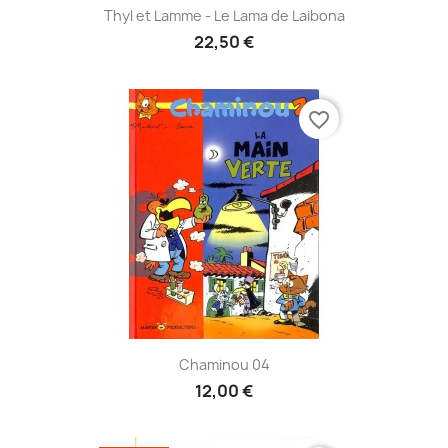
Thyl et Lamme - Le Lama de Laibona
22,50 €
favorite_border
Chaminou 04
12,00 €