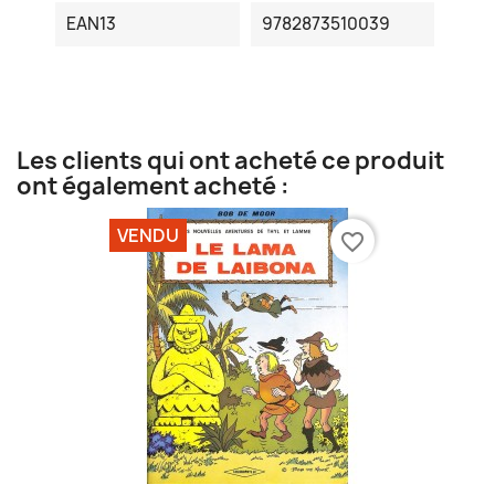
EAN13
9782873510039
Les clients qui ont acheté ce produit
ont également acheté :
VENDU
favorite_border