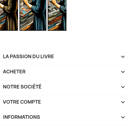
LA PASSION DU LIVRE

ACHETER

NOTRE SOCIÉTÉ

VOTRE COMPTE

INFORMATIONS
keyboard_arrow_down