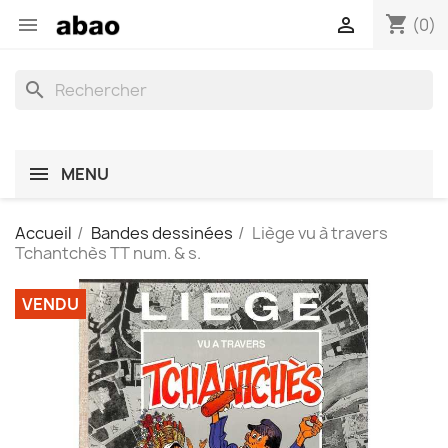
shopping_cart


(0)
search
MENU
Accueil
Bandes dessinées
Liège vu à travers
Tchantchès TT num. & s.
VENDU