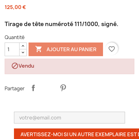
125,00 €
Tirage de tête numéroté 111/1000, signé.
Quantité

favorite_border
AJOUTER AU PANIER

Vendu
Partager
AVERTISSEZ-MOI SI UN AUTRE EXEMPLAIRE EST