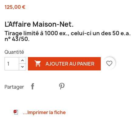
125,00 €
L'Affaire Maison-Net.
Tirage limité à 1000 ex., celui-ci un des 50 e.a.
n° 43/50.
Quantité

favorite_border
AJOUTER AU PANIER
Partager
...Imprimer la fiche