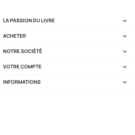
LA PASSION DU LIVRE

ACHETER

NOTRE SOCIÉTÉ

VOTRE COMPTE

INFORMATIONS
keyboard_arrow_down