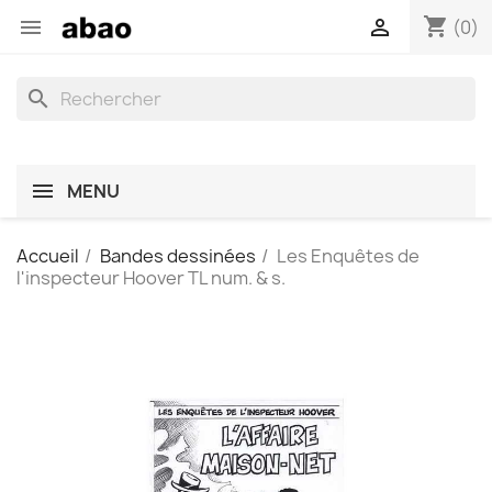
shopping_cart


(0)
search
MENU
Accueil
Bandes dessinées
Les Enquêtes de
l'inspecteur Hoover TL num. & s.