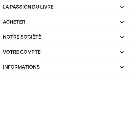
LA PASSION DU LIVRE

ACHETER

NOTRE SOCIÉTÉ

VOTRE COMPTE

INFORMATIONS
keyboard_arrow_down