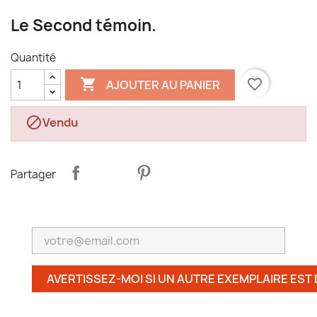
Le Second témoin.
Quantité

favorite_border
AJOUTER AU PANIER

Vendu
Partager
AVERTISSEZ-MOI SI UN AUTRE EXEMPLAIRE EST