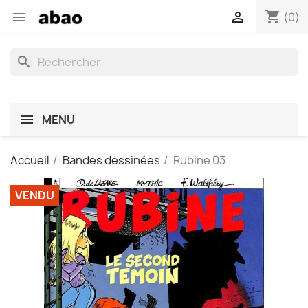
shopping_cart


(0)
search
MENU
Accueil
Bandes dessinées
Rubine 03
VENDU