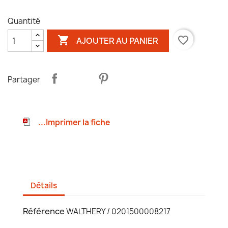
Quantité

favorite_border
AJOUTER AU PANIER
Partager
...Imprimer la fiche
Détails
Référence
WALTHERY / 0201500008217