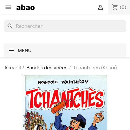
shopping_cart


(0)
search
MENU
Accueil
Bandes dessinées
Tchantchès (Khani)