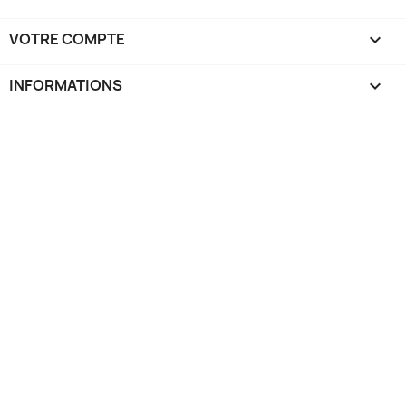
VOTRE COMPTE

INFORMATIONS
keyboard_arrow_down