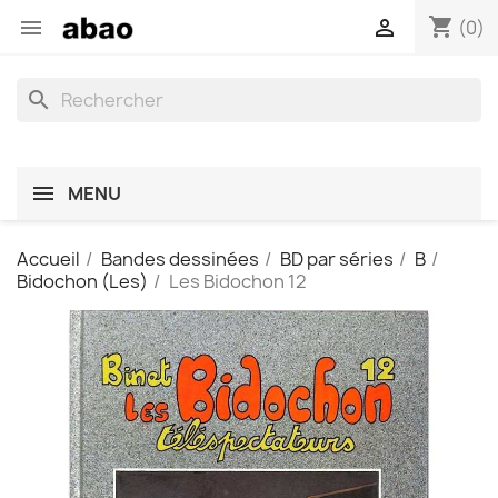
shopping_cart


(0)
search
MENU
Accueil
Bandes dessinées
BD par séries
B
Bidochon (Les)
Les Bidochon 12