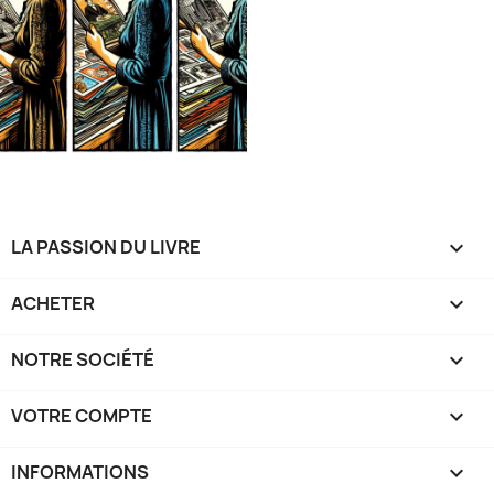
LA PASSION DU LIVRE

ACHETER

NOTRE SOCIÉTÉ

VOTRE COMPTE

INFORMATIONS
keyboard_arrow_down