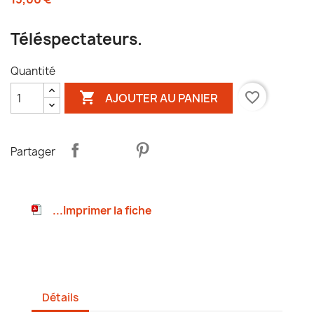
Téléspectateurs.
Quantité

favorite_border
AJOUTER AU PANIER
Partager
...Imprimer la fiche
Détails