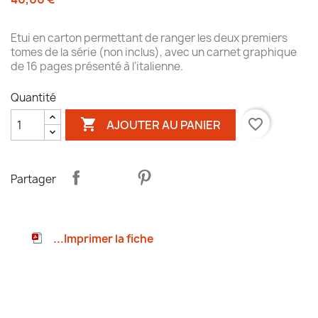
Etui en carton permettant de ranger les deux premiers
tomes de la série (non inclus), avec un carnet graphique
de 16 pages présenté à l'italienne.
Quantité

favorite_border
AJOUTER AU PANIER
Partager
...Imprimer la fiche