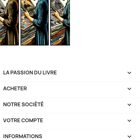
LA PASSION DU LIVRE

ACHETER

NOTRE SOCIÉTÉ

VOTRE COMPTE

INFORMATIONS
keyboard_arrow_down