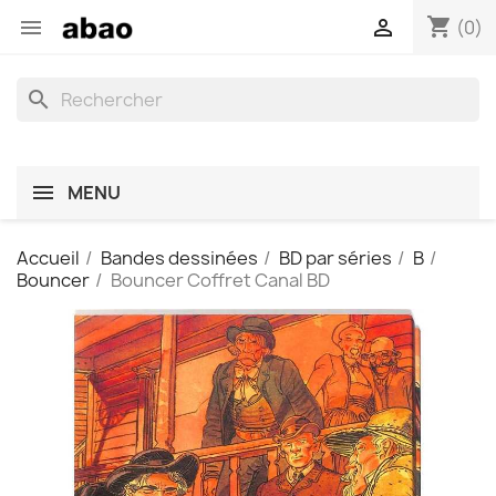
shopping_cart


(0)
search
MENU
Accueil
Bandes dessinées
BD par séries
B
Bouncer
Bouncer Coffret Canal BD