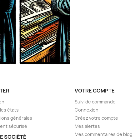
TER
VOTRE COMPTE
son
Suivi de commande
des états
Connexion
ions générales
Créez votre compte
ent sécurisé
Mes alertes
Mes commentaires de blog
E SOCIÉTÉ