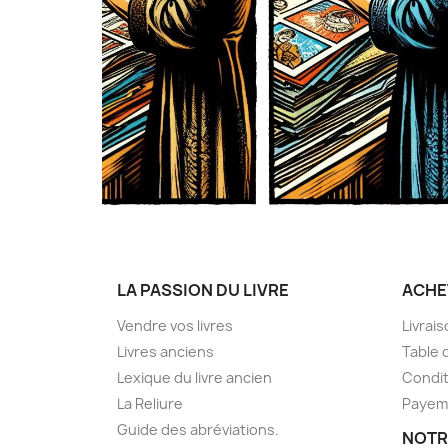
LA PASSION DU LIVRE
ACHE
Vendre vos livres
Livrai
Livres anciens
Table 
Lexique du livre ancien
Condit
La Reliure
Payem
Guide des abréviations.
NOTR