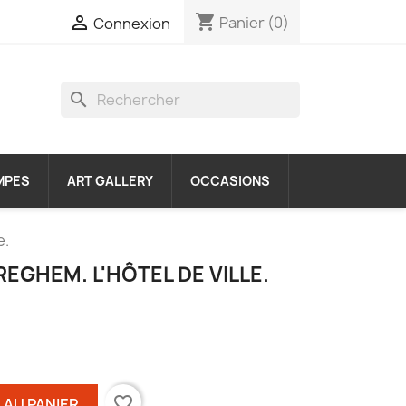
shopping_cart

Panier
(0)
Connexion
search
MPES
ART GALLERY
OCCASIONS
e.
EGHEM. L'HÔTEL DE VILLE.
favorite_border
 AU PANIER