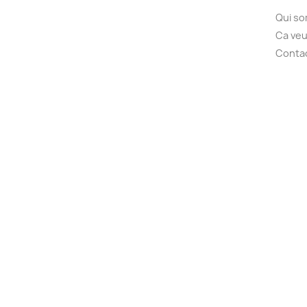
Qui s
Ca veu
Conta