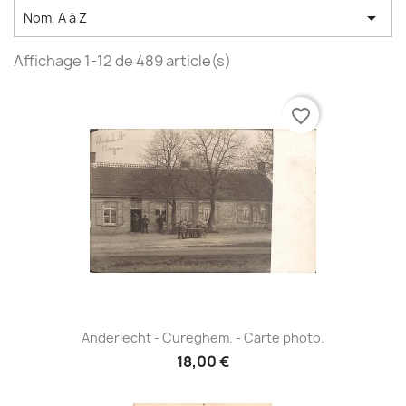

Nom, A à Z
Affichage 1-12 de 489 article(s)
favorite_border
Anderlecht - Cureghem. - Carte photo.
18,00 €