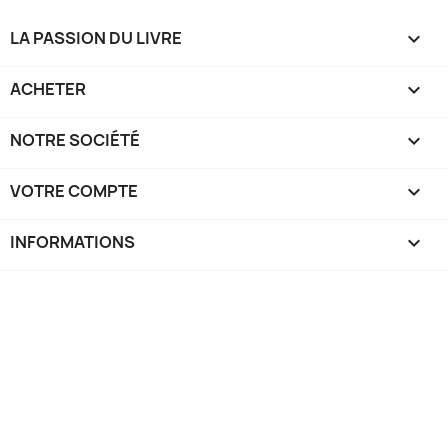
LA PASSION DU LIVRE

ACHETER

NOTRE SOCIÉTÉ

VOTRE COMPTE

INFORMATIONS
keyboard_arrow_down