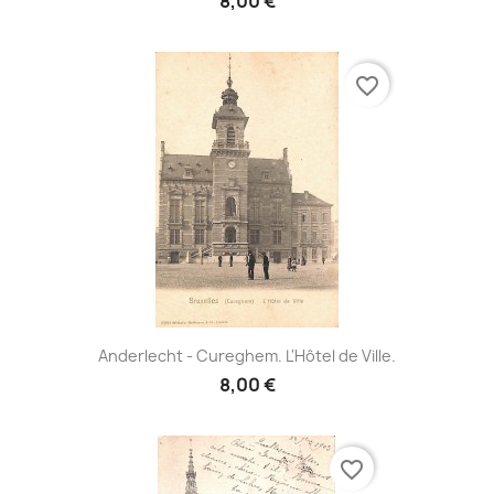
8,00 €
favorite_border
Anderlecht - Cureghem. L'Hôtel de Ville.
8,00 €
favorite_border