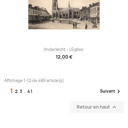
Anderlecht - L'Eglise.
12,00 €
Affichage 1-12 de 489 article(s)
1

Suivant
2
3
…
41
Retour en haut
