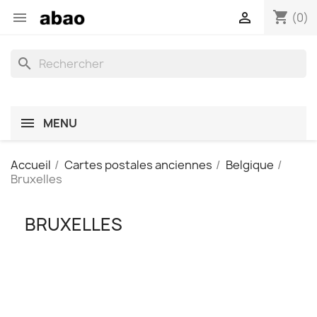
shopping_cart


(0)
search
MENU
Accueil
Cartes postales anciennes
Belgique
Bruxelles
BRUXELLES