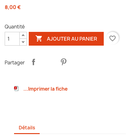
8,00 €
Quantité

favorite_border
AJOUTER AU PANIER
Partager
...Imprimer la fiche
Détails