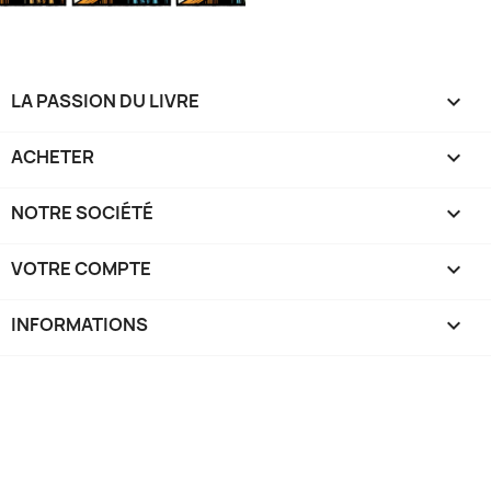
LA PASSION DU LIVRE

ACHETER

NOTRE SOCIÉTÉ

VOTRE COMPTE

INFORMATIONS
keyboard_arrow_down