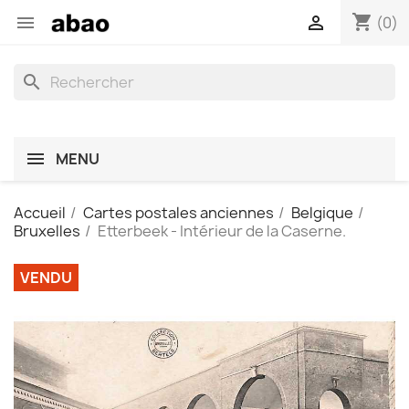
shopping_cart


(0)
search
MENU
Accueil
Cartes postales anciennes
Belgique
Bruxelles
Etterbeek - Intérieur de la Caserne.
VENDU