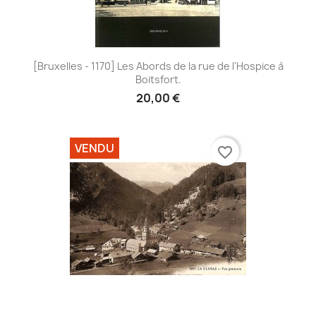
[Bruxelles - 1170] Les Abords de la rue de l'Hospice à
Boitsfort.
20,00 €
VENDU
favorite_border