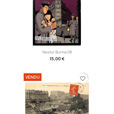
Nestor Burma 08
15,00 €
VENDU
favorite_border