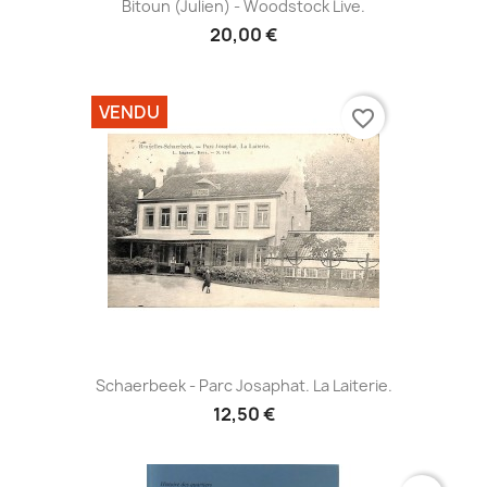
Bitoun (Julien) - Woodstock Live.
20,00 €
VENDU
favorite_border
Schaerbeek - Parc Josaphat. La Laiterie.
12,50 €