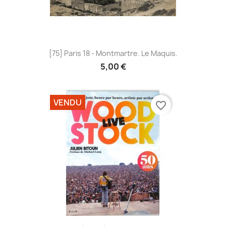
[75] Paris 18 - Montmartre. Le Maquis.
5,00 €
VENDU
favorite_border