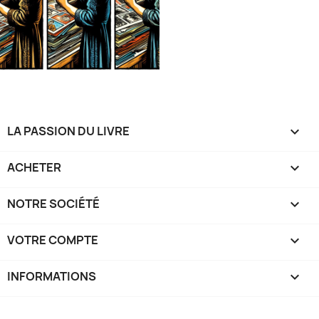
LA PASSION DU LIVRE

ACHETER

NOTRE SOCIÉTÉ

VOTRE COMPTE

INFORMATIONS
keyboard_arrow_down