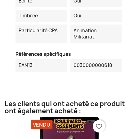
Ecrite
Oui
Timbrée
Oui
Particularité CPA
Animation
Militariat
Références spécifiques
EAN13
0030000000618
Les clients qui ont acheté ce produit
ont également acheté :
VENDU
favorite_border