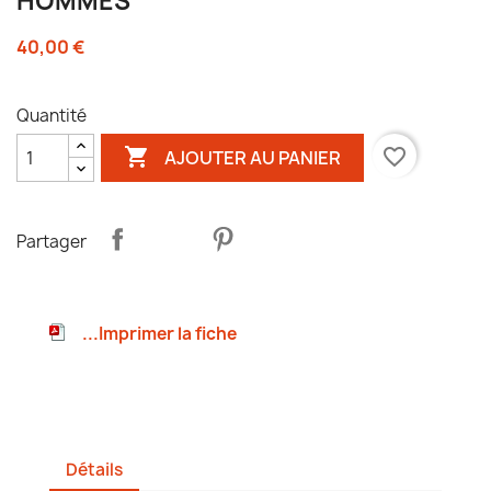
HOMMES
40,00 €
Quantité

favorite_border
AJOUTER AU PANIER
Partager
...Imprimer la fiche
Détails